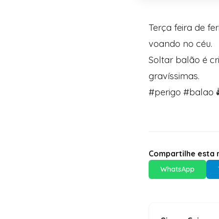
Terça feira de f
voando no céu.
Soltar balão é c
gravíssimas.
#perigo #balao 
Compartilhe esta n
WhatsApp