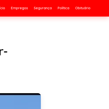
ício
Empregos
Segurança
Política
Obituário
r-