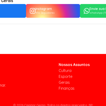
 Gerais
Instagram
Envie sua 
45k Seguidores
WhatsApp (11
Nossos Assuntos
Cultura
Esporte
Gerais
mar.
Finanças
© 2026 Cajamar Gerais. Todos os direitos reservados. BR