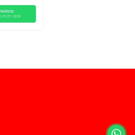
Notícia
) 97257-2828