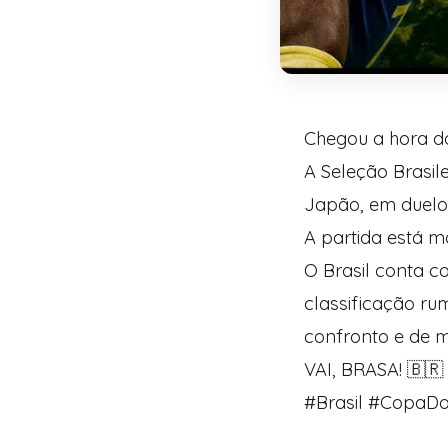
Chegou a hora d
A Seleção Brasil
Japão, em duelo v
A partida está ma
O Brasil conta 
classificação r
confronto e de m
VAI, BRASA! 🇧🇷
#Brasil #CopaDo