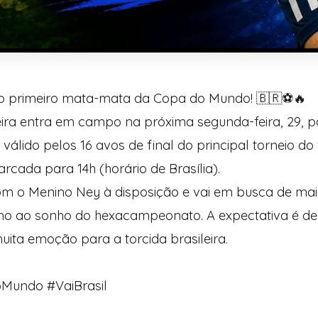
o primeiro mata-mata da Copa do Mundo! 🇧🇷⚽🔥
eira entra em campo na próxima segunda-feira, 29, p
álido pelos 16 avos de final do principal torneio do
rcada para 14h (horário de Brasília).
com o Menino Ney à disposição e vai em busca de ma
umo ao sonho do hexacampeonato. A expectativa é d
uita emoção para a torcida brasileira.
Mundo #VaiBrasil