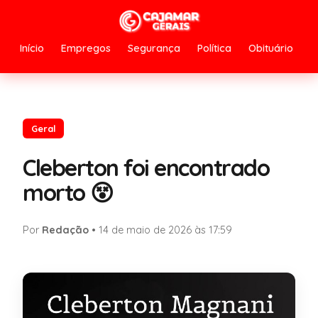
Início
Empregos
Segurança
Política
Obituário
Geral
Cleberton foi encontrado
morto 😵
Por
Redação
•
14 de maio de 2026 às 17:59