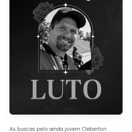
As buscas pelo ainda jovem Cleberton