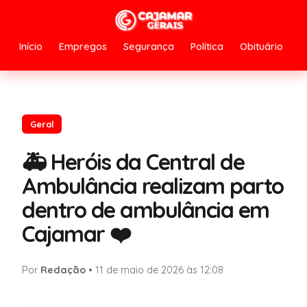
Início
Empregos
Segurança
Política
Obituário
Geral
🚑 Heróis da Central de
Ambulância realizam parto
dentro de ambulância em
Cajamar ❤️
Por
Redação
•
11 de maio de 2026 às 12:08