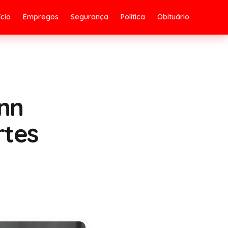
ício
Empregos
Segurança
Política
Obituário
nn
rtes