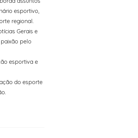
aborda assuntos
ário esportivo,
rte regional.
tícias Gerais e
 paixão pelo
ção esportiva e
zação do esporte
ão.