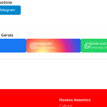
otícia:
Telegram
 Gerais
Instagram
Envie sua 
45k Seguidores
WhatsApp (11
Nossos Assuntos
Cultura