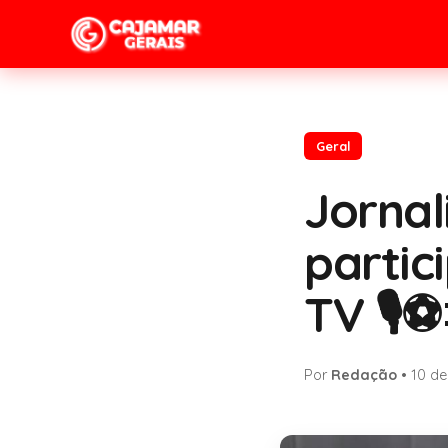
Geral
Jornal
partic
TV 🎙️⚽
Por
Redação
•
10 de