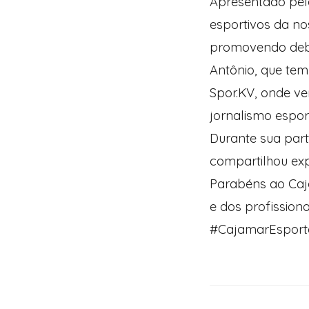
Apresentado pel
esportivos da no
promovendo debat
Antônio, que tem 
Spor.KV, onde ve
jornalismo esport
Durante sua part
compartilhou exp
Parabéns ao Caj
e dos profission
#CajamarEsport