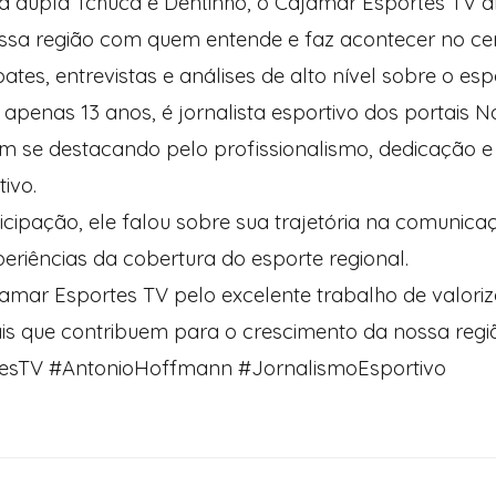
a dupla Tchuca e Dentinho, o Cajamar Esportes TV 
ssa região com quem entende e faz acontecer no cen
es, entrevistas e análises de alto nível sobre o espo
apenas 13 anos, é jornalista esportivo dos portais No
m se destacando pelo profissionalismo, dedicação e
ivo.
icipação, ele falou sobre sua trajetória na comunica
eriências da cobertura do esporte regional.
amar Esportes TV pelo excelente trabalho de valori
ais que contribuem para o crescimento da nossa regi
esTV #AntonioHoffmann #JornalismoEsportivo