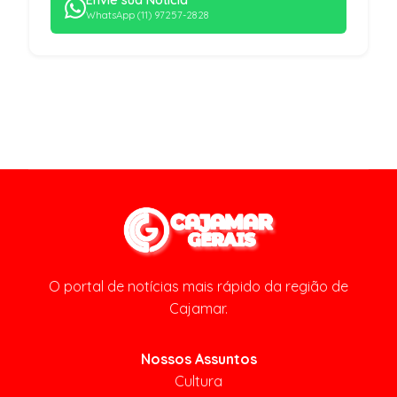
Envie sua Notícia
WhatsApp (11) 97257-2828
O portal de notícias mais rápido da região de
Cajamar.
Nossos Assuntos
Cultura