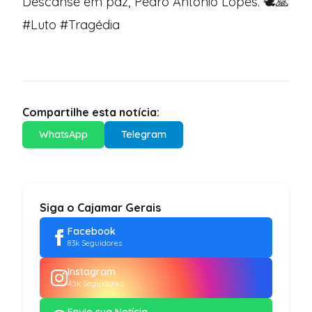
Descanse em paz, Pedro Antonio Lopes. 🕊️🙏
#Luto #Tragédia
Compartilhe esta notícia:
WhatsApp
Telegram
Siga o Cajamar Gerais
Facebook
83k Seguidores
Instagram
45k Seguidores