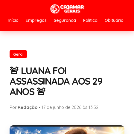
Início
Empregos
Segurança
Política
Obituário
Geral
🚨 LUANA FOI
ASSASSINADA AOS 29
ANOS 🚨
Por
Redação
•
17 de junho de 2026 às 13:52