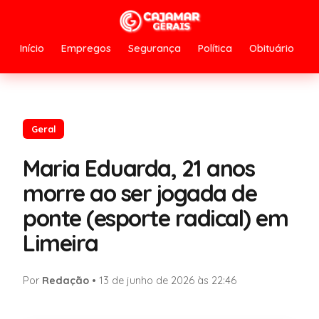
Início
Empregos
Segurança
Política
Obituário
Geral
Maria Eduarda, 21 anos
morre ao ser jogada de
ponte (esporte radical) em
Limeira
Por
Redação
•
13 de junho de 2026 às 22:46