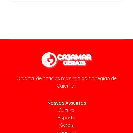
O portal de notícias mais rápido da região de
Cajamar.
Nossos Assuntos
Cultura
Esporte
Gerais
Finanças