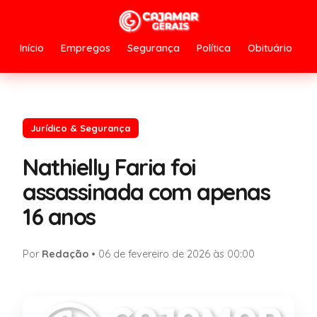
Início
Empregos
Segurança
Política
Obituário
Jurídico & Segurança
Nathielly Faria foi
assassinada com apenas
16 anos
Por
Redação
•
06 de fevereiro de 2026 às 00:00