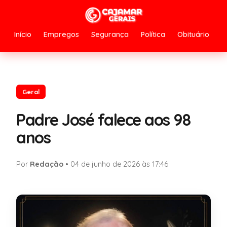
Início
Empregos
Segurança
Política
Obituário
Geral
Padre José falece aos 98
anos
Por
Redação
•
04 de junho de 2026 às 17:46