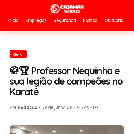
Início
Empregos
Segurança
Política
Obituário
Geral
🥋🏆 Professor Nequinho e
sua legião de campeões no
Karatê
Por
Redação
•
09 de junho de 2026 às 21:01