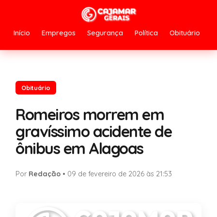
Início
Empregos
Segurança
Política
Obituário
Obituário
Romeiros morrem em
gravíssimo acidente de
ônibus em Alagoas
Por
Redação
•
09 de fevereiro de 2026 às 21:53