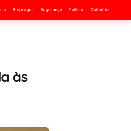
ício
Empregos
Segurança
Política
Obituário
da às