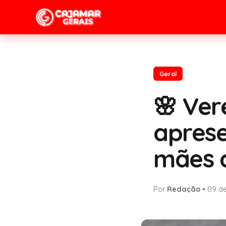
Geral
🌸 Ver
aprese
mães a
Por
Redação
•
09 de