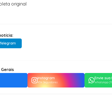
leta original
otícia:
Telegram
 Gerais
Instagram
Envie sua 
45k Seguidores
WhatsApp (11